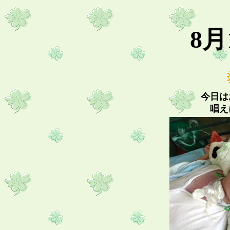
8月
今日は
唱え