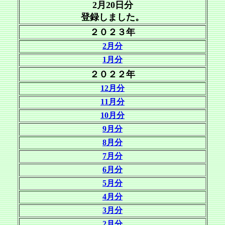
2月20日分
登録しました。
２０２３年
2月分
1月分
２０２２年
12月分
11月分
10月分
9月分
8月分
7月分
6月分
5月分
4月分
3月分
2月分