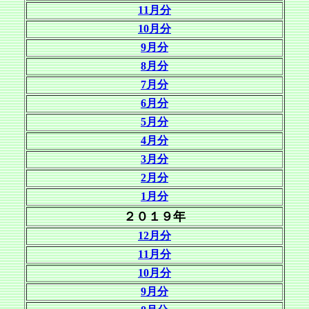
11月分
10月分
9月分
8月分
7月分
6月分
5月分
4月分
3月分
2月分
1月分
２０１９年
12月分
11月分
10月分
9月分