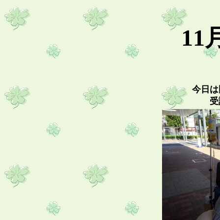
11
今日は
受